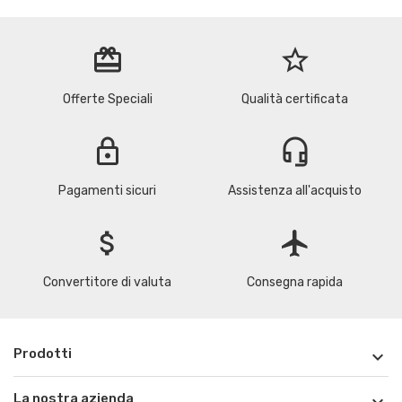
redeem
star_border
Offerte Speciali
Qualità certificata
lock
headset_mic
Pagamenti sicuri
Assistenza all'acquisto
attach_money
flight
Convertitore di valuta
Consegna rapida
Prodotti

La nostra azienda
