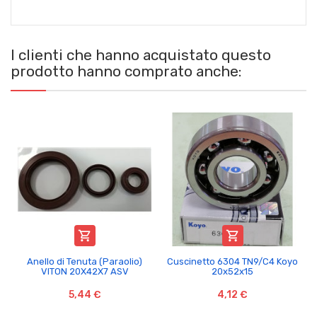
I clienti che hanno acquistato questo
prodotto hanno comprato anche:


Anello di Tenuta (Paraolio)
Cuscinetto 6304 TN9/C4 Koyo
VITON 20X42X7 ASV
20x52x15
5,44 €
4,12 €