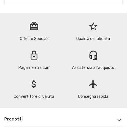
redeem
star_border
Offerte Speciali
Qualità certificata
lock
headset_mic
Pagamenti sicuri
Assistenza all'acquisto
attach_money
flight
Convertitore di valuta
Consegna rapida
Prodotti
