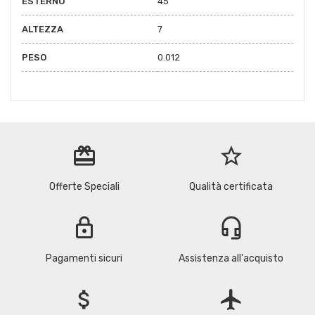
ESTERNO
45
ALTEZZA
7
PESO
0.012
redeem
star_border
Offerte Speciali
Qualità certificata
lock
headset_mic
Pagamenti sicuri
Assistenza all'acquisto
attach_money
flight