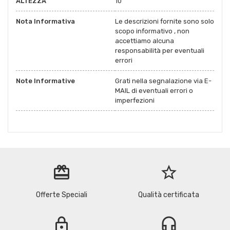
ALTEZZA
10
Nota Informativa
Le descrizioni fornite sono solo
scopo informativo , non
accettiamo alcuna
responsabilità per eventuali
errori
Note Informative
Grati nella segnalazione via E-
MAIL di eventuali errori o
imperfezioni
redeem
star_border
Offerte Speciali
Qualità certificata
lock
headset_mic