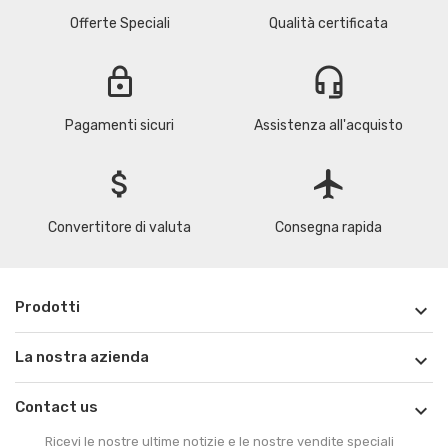
Offerte Speciali
Qualità certificata
lock
headset_mic
Pagamenti sicuri
Assistenza all'acquisto
attach_money
flight
Convertitore di valuta
Consegna rapida
Prodotti

La nostra azienda

Contact us

Ricevi le nostre ultime notizie e le nostre vendite speciali