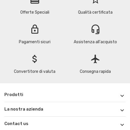
Offerte Speciali
Qualità certificata
lock
headset_mic
Pagamenti sicuri
Assistenza all'acquisto
attach_money
flight
Convertitore di valuta
Consegna rapida
Prodotti

La nostra azienda

Contact us
