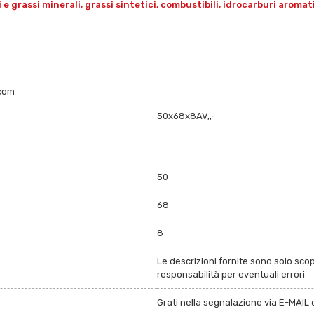
grassi minerali, grassi sintetici, combustibili, idrocarburi aromatici 
.com
50x68x8AV,,-
50
68
8
Le descrizioni fornite sono solo sco
responsabilità per eventuali errori
Grati nella segnalazione via E-MAIL d