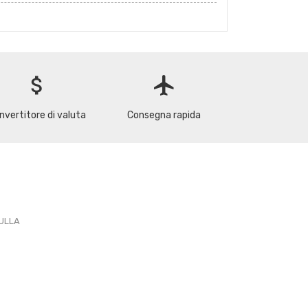
attach_money
flight
nvertitore di valuta
Consegna rapida
PULLA