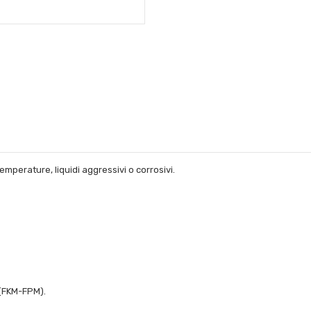
emperature, liquidi aggressivi o corrosivi.
N(FKM-FPM).