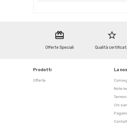
redeem
star_border
Offerte Speciali
Qualità certificat
Prodotti
La no
Offerte
Conse
Note le
Termini
Chi si
Pagame
Contat