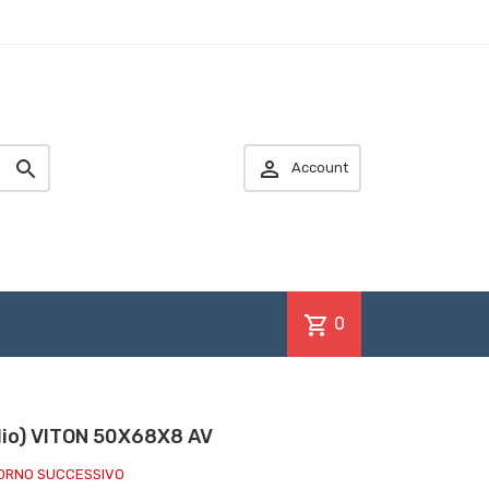


Account
shopping_cart
0
olio) VITON 50X68X8 AV
IORNO SUCCESSIVO