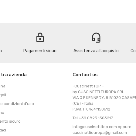
lock
headset_mic
a
Pagamenti sicuri
Assistenza all'acquisto
Co
stra azienda
Contact us
gna
-CuscinettiTOP -
by CUSCINETTI EUROPA SRL
gali
VIA J F KENNEDY, 8 81020 CASA
(CE) - Italia
 e condizioni d'uso
P.Iva: IT04641150612
amo
Tel +39 0823 1503217
nto sicuro
info@cuscinettitop.com oppure
taci
cuscinettieuropa@gmail.com