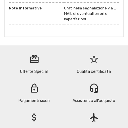
Note Informative
Grati nella segnalazione via E-
MAIL di eventuali errori o
imperfezioni
redeem
star_border
Offerte Speciali
Qualità certificata
lock
headset_mic
Pagamenti sicuri
Assistenza all'acquisto
attach_money
flight