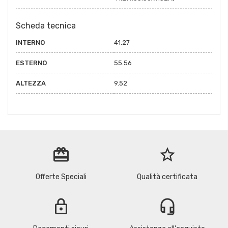
Scheda tecnica
INTERNO
41.27
ESTERNO
55.56
ALTEZZA
9.52
redeem
star_border
Offerte Speciali
Qualità certificata
lock
headset_mic