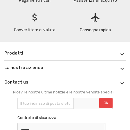
Pagamenti sicuri
Assistenza all'acquisto
attach_money
flight
Convertitore di valuta
Consegna rapida
Prodotti

La nostra azienda

Contact us

Ricevi le nostre ultime notizie e le nostre vendite speciali
Controllo di sicurezza