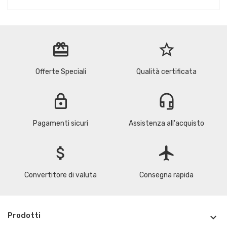
redeem
star_border
Offerte Speciali
Qualità certificata
lock
headset_mic
Pagamenti sicuri
Assistenza all'acquisto
attach_money
flight
Convertitore di valuta
Consegna rapida
Prodotti
