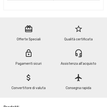
redeem
star_border
Offerte Speciali
Qualità certificata
lock
headset_mic
Pagamenti sicuri
Assistenza all'acquisto
attach_money
flight
Convertitore di valuta
Consegna rapida
Prodotti