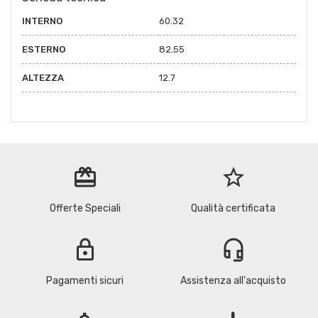
INTERNO
60.32
ESTERNO
82.55
ALTEZZA
12.7
redeem
star_border
Offerte Speciali
Qualità certificata
lock
headset_mic
Pagamenti sicuri
Assistenza all'acquisto