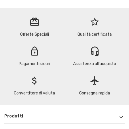
redeem
star_border
Offerte Speciali
Qualità certificata
lock
headset_mic
Pagamenti sicuri
Assistenza all'acquisto
attach_money
flight
Convertitore di valuta
Consegna rapida
Prodotti
