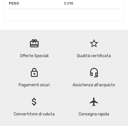
PESO
0.018
redeem
star_border
Offerte Speciali
Qualità certificata
lock
headset_mic
Pagamenti sicuri
Assistenza all'acquisto
attach_money
flight
Convertitore di valuta
Consegna rapida