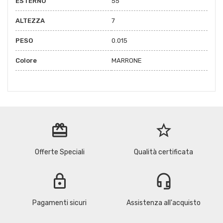
ESTERNO
55
ALTEZZA
7
PESO
0.015
Colore
MARRONE
redeem
star_border
Offerte Speciali
Qualità certificata
lock
headset_mic
Pagamenti sicuri
Assistenza all'acquisto