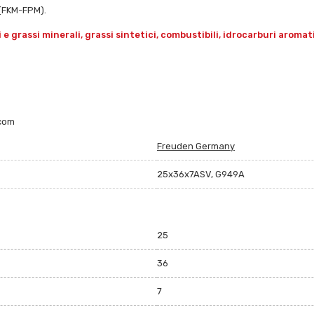
N(FKM-FPM).
grassi minerali, grassi sintetici, combustibili, idrocarburi aromatici 
.com
Freuden Germany
25x36x7ASV, G949A
25
36
7