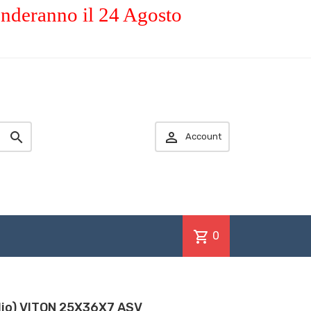
enderanno il 24 Agosto


Account
shopping_cart
0
olio) VITON 25X36X7 ASV