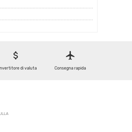
attach_money
flight
nvertitore di valuta
Consegna rapida
PULLA