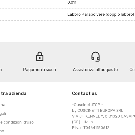
0.011
Labbro Parapolvere (doppio labbro)
lock
headset_mic
a
Pagamenti sicuri
Assistenza all'acquisto
Co
stra azienda
Contact us
gna
-CuscinettiTOP -
by CUSCINETTI EUROPA SRL
gali
VIA J F KENNEDY, 8 81020 CASA
(CE) - Italia
 e condizioni d'uso
P.Iva: IT04641150612
amo