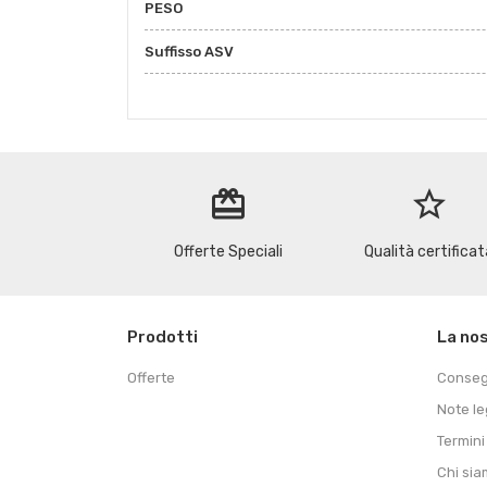
PESO
Suffisso ASV
redeem
star_border
Offerte Speciali
Qualità certificat
Prodotti
La no
Offerte
Conse
Note le
Termini
Chi si