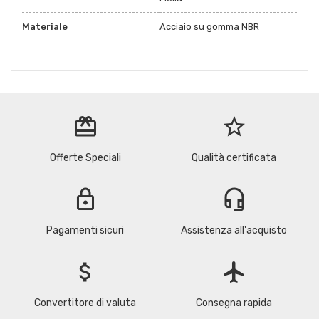
Materiale
Acciaio su gomma NBR
redeem
star_border
Offerte Speciali
Qualità certificata
lock
headset_mic
Pagamenti sicuri
Assistenza all'acquisto
attach_money
flight
Convertitore di valuta
Consegna rapida