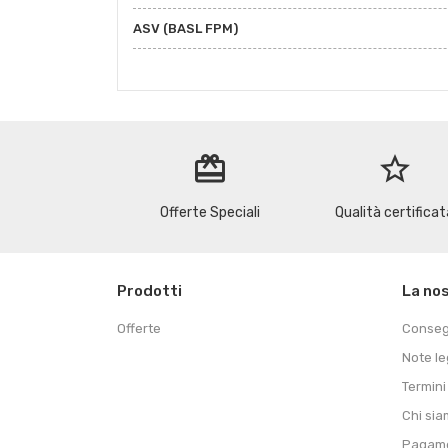
ASV (BASL FPM)
redeem
star_border
Offerte Speciali
Qualità certificat
Prodotti
La no
Offerte
Conse
Note le
Termini
Chi si
Pagame