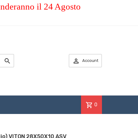
enderanno il 24 Agosto


Account
shopping_cart
0
olio) VITON 28X50X10 ASV