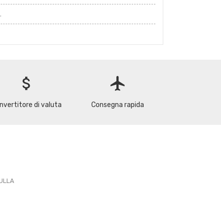
.
attach_money
flight
nvertitore di valuta
Consegna rapida
PULLA