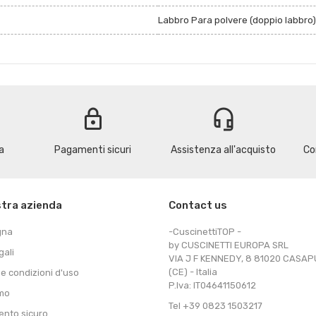
Labbro Para polvere (doppio labbro)
lock
headset_mic
a
Pagamenti sicuri
Assistenza all'acquisto
Co
stra azienda
Contact us
gna
-CuscinettiTOP -
by CUSCINETTI EUROPA SRL
gali
VIA J F KENNEDY, 8 81020 CASA
(CE) - Italia
 e condizioni d'uso
P.Iva: IT04641150612
amo
Tel +39 0823 1503217
nto sicuro