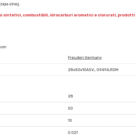
N(FKM-FPM).
 sintetici, combustibili, idrocarburi aromatici e clorurati, prodotti f
.com
Freuden Germany
28x50x10ASV,, G949A,ROM
28
50
10
0.021