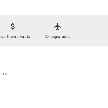
attach_money
flight
nvertitore di valuta
Consegna rapida
PULLA