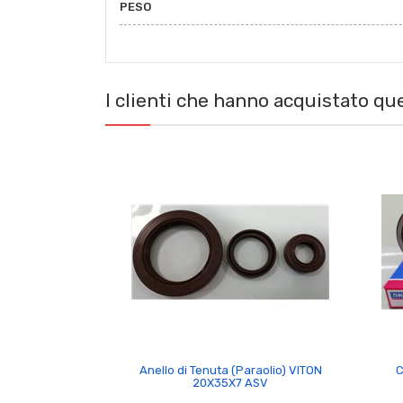
PESO
I clienti che hanno acquistato q

Anello di Tenuta (Paraolio) VITON
C
20X35X7 ASV