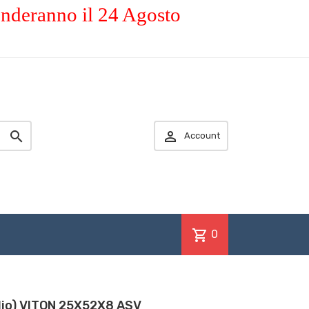
enderanno il 24 Agosto


Account
shopping_cart
0
olio) VITON 25X52X8 ASV