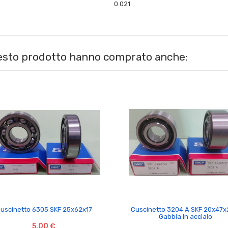
0.021
uesto prodotto hanno comprato anche:


uscinetto 6305 SKF 25x62x17
Cuscinetto 3204 A SKF 20x47x
Gabbia in acciaio
5,00 €