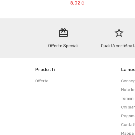
8,02 €
redeem
star_border
Offerte Speciali
Qualità certificat
Prodotti
La no
Offerte
Conse
Note le
Termini
Chi si
Pagame
Contat
Mappa d