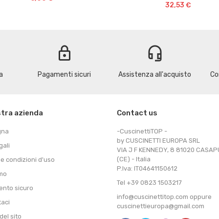
32,53 €
lock
headset_mic
a
Pagamenti sicuri
Assistenza all'acquisto
Co
stra azienda
Contact us
gna
-CuscinettiTOP -
by CUSCINETTI EUROPA SRL
gali
VIA J F KENNEDY, 8 81020 CASA
(CE) - Italia
 e condizioni d'uso
P.Iva: IT04641150612
amo
Tel +39 0823 1503217
nto sicuro
info@cuscinettitop.com oppure
taci
cuscinettieuropa@gmail.com
el sito