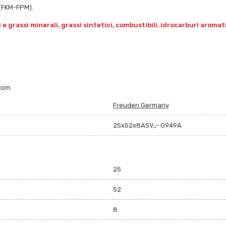
N(FKM-FPM).
grassi minerali, grassi sintetici, combustibili, idrocarburi aromatici 
.com
Freuden Germany
25x52x8ASV,,- G949A
25
52
8