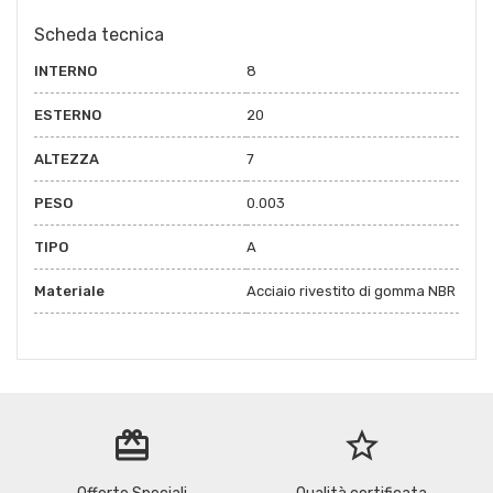
Scheda tecnica
INTERNO
8
ESTERNO
20
ALTEZZA
7
PESO
0.003
TIPO
A
Materiale
Acciaio rivestito di gomma NBR
redeem
star_border