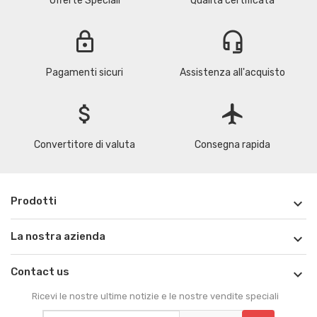
Offerte Speciali
Qualità certificata
lock
headset_mic
Pagamenti sicuri
Assistenza all'acquisto
attach_money
flight
Convertitore di valuta
Consegna rapida
Prodotti

La nostra azienda

Contact us

Ricevi le nostre ultime notizie e le nostre vendite speciali