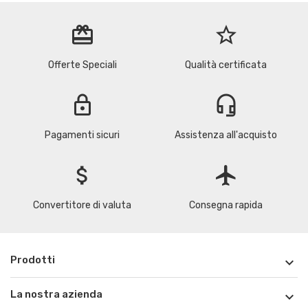
redeem
star_border
Offerte Speciali
Qualità certificata
lock
headset_mic
Pagamenti sicuri
Assistenza all'acquisto
attach_money
flight
Convertitore di valuta
Consegna rapida
Prodotti

La nostra azienda
