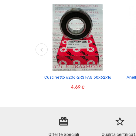

Cuscinetto 6206-2RS FAG 30x62x16
Anell
4,69 €
redeem
star_border
Offerte Speciali
Qualità certificat