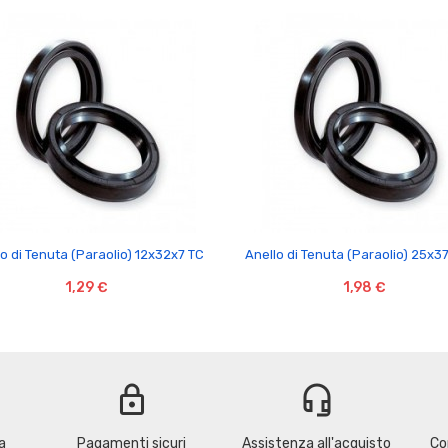


o di Tenuta (Paraolio) 12x32x7 TC
Anello di Tenuta (Paraolio) 25x3
1,29 €
1,98 €
lock
headset_mic
a
Pagamenti sicuri
Assistenza all'acquisto
Co