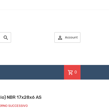


Account
shopping_cart
0
lio) NBR 17x28x6 AS
IORNO SUCCESSIVO