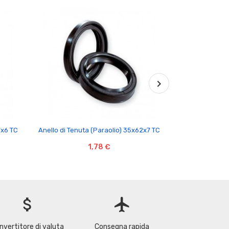

7x6 TC
Anello di Tenuta (Paraolio) 35x62x7 TC
Cuscinetto Rigi
SK
1,78 €
attach_money
flight
nvertitore di valuta
Consegna rapida