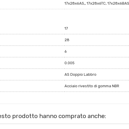
17x28x6AS,, 17x28x6TC, 17x28x6BAS
17
28
6
0.005
AS Doppio Labbro
Acciaio rivestito di gomma NBR
uesto prodotto hanno comprato anche: