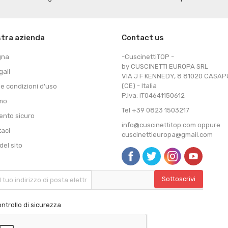
stra azienda
Contact us
gna
-CuscinettiTOP -
by CUSCINETTI EUROPA SRL
gali
VIA J F KENNEDY, 8 81020 CASA
(CE) - Italia
 e condizioni d'uso
P.Iva: IT04641150612
amo
Tel +39 0823 1503217
nto sicuro
info@cuscinettitop.com oppure
taci
cuscinettieuropa@gmail.com
el sito
ntrollo di sicurezza