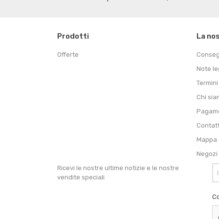
Prodotti
La no
Offerte
Conse
Note le
Termini
Chi si
Pagame
Contat
Mappa d
Negozi
Ricevi le nostre ultime notizie e le nostre
vendite speciali
Co