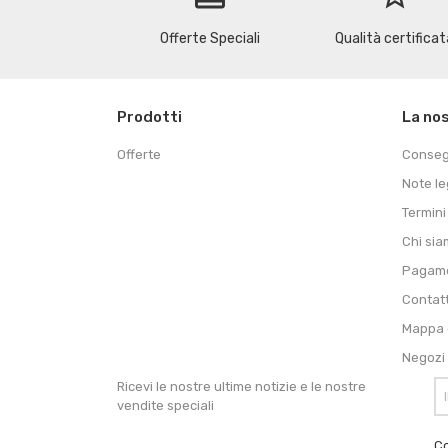
Offerte Speciali
Qualità certificat
Prodotti
La no
Offerte
Conse
Note le
Termini
Chi si
Pagame
Contat
Mappa d
Negozi
Ricevi le nostre ultime notizie e le nostre
vendite speciali
Co