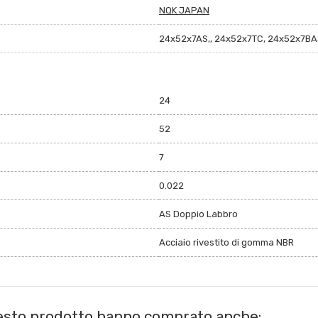
NQK JAPAN
24x52x7AS,, 24x52x7TC, 24x52x7BA
24
52
7
0.022
AS Doppio Labbro
Acciaio rivestito di gomma NBR
uesto prodotto hanno comprato anche: