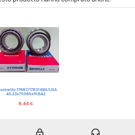

scinetto 17887/17831 KBS/USA
45.23x79,985x19,842
8,44 €
lock
headset_mic