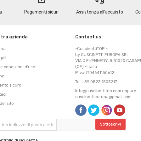
a
Pagamenti sicuri
Assistenza all'acquisto
Co
stra azienda
Contact us
gna
-CuscinettiTOP -
by CUSCINETTI EUROPA SRL
gali
VIA J F KENNEDY, 8 81020 CASA
(CE) - Italia
 e condizioni d'uso
P.Iva: IT04641150612
amo
Tel +39 0823 1503217
nto sicuro
info@cuscinettitop.com oppure
taci
cuscinettieuropa@gmail.com
el sito
ntrollo di sicurezza