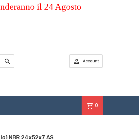
enderanno il 24 Agosto


Account
shopping_cart
0
olio) NBR 24x52x7 AS