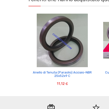

Anello di Tenuta (Paraolio) Acciaio-NBR
Cu
25x52x9 C
11,12 €
redeem
star_border