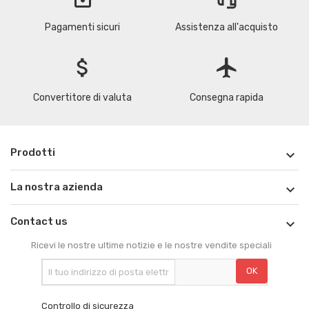
Pagamenti sicuri
Assistenza all'acquisto
attach_money
flight
Convertitore di valuta
Consegna rapida
Prodotti

La nostra azienda

Contact us

Ricevi le nostre ultime notizie e le nostre vendite speciali
Controllo di sicurezza