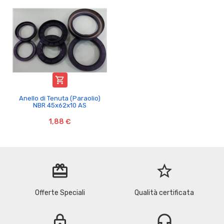

Anello di Tenuta (Paraolio)
NBR 45x62x10 AS
1,88 €
redeem
star_border
Offerte Speciali
Qualità certificata
lock
headset_mic