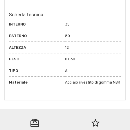
Scheda tecnica
INTERNO
35
ESTERNO
80
ALTEZZA
12
PESO
0.060
TIPO
A
Materiale
Acciaio rivestito di gomma NBR
redeem
star_border