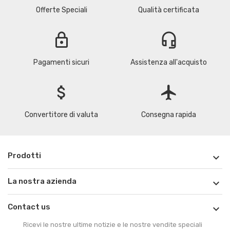
Offerte Speciali
Qualità certificata
lock
headset_mic
Pagamenti sicuri
Assistenza all'acquisto
attach_money
flight
Convertitore di valuta
Consegna rapida
Prodotti

La nostra azienda

Contact us

Ricevi le nostre ultime notizie e le nostre vendite speciali