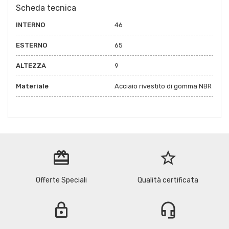
Scheda tecnica
INTERNO
46
ESTERNO
65
ALTEZZA
9
Materiale
Acciaio rivestito di gomma NBR
redeem
star_border
Offerte Speciali
Qualità certificata
lock
headset_mic