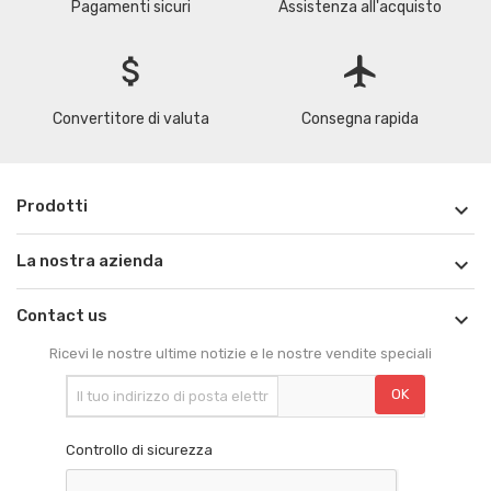
Pagamenti sicuri
Assistenza all'acquisto
attach_money
flight
Convertitore di valuta
Consegna rapida
Prodotti

La nostra azienda

Contact us

Ricevi le nostre ultime notizie e le nostre vendite speciali
Controllo di sicurezza