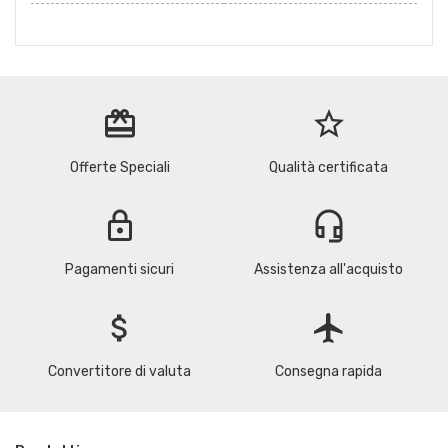
redeem
star_border
Offerte Speciali
Qualità certificata
lock
headset_mic
Pagamenti sicuri
Assistenza all'acquisto
attach_money
flight
Convertitore di valuta
Consegna rapida