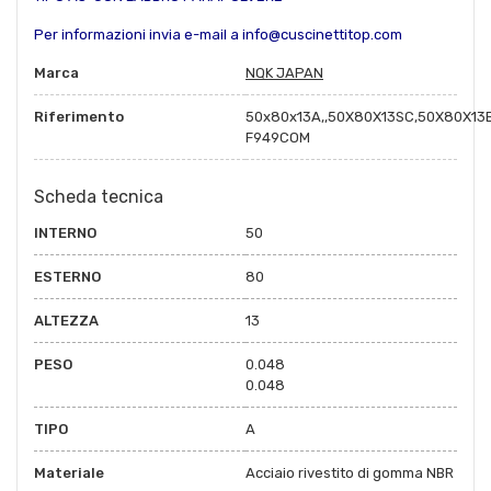
Per informazioni invia e-mail a info@cuscinettitop.com
Marca
NQK JAPAN
Riferimento
50x80x13A,,50X80X13SC,50X80X13
F949COM
Scheda tecnica
INTERNO
50
ESTERNO
80
ALTEZZA
13
PESO
0.048
0.048
TIPO
A
Materiale
Acciaio rivestito di gomma NBR