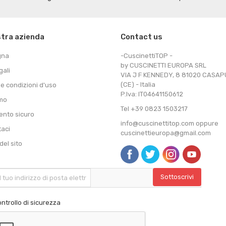
stra azienda
Contact us
gna
-CuscinettiTOP -
by CUSCINETTI EUROPA SRL
gali
VIA J F KENNEDY, 8 81020 CASA
(CE) - Italia
 e condizioni d'uso
P.Iva: IT04641150612
amo
Tel +39 0823 1503217
nto sicuro
info@cuscinettitop.com oppure
taci
cuscinettieuropa@gmail.com
el sito
ntrollo di sicurezza