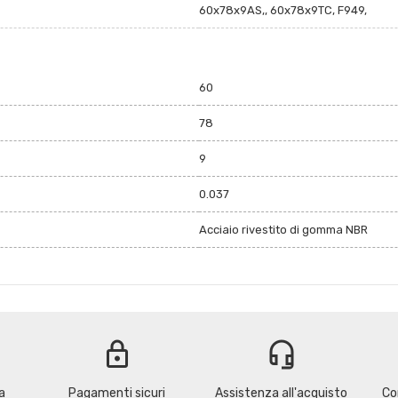
60x78x9AS,, 60x78x9TC, F949,
60
78
9
0.037
Acciaio rivestito di gomma NBR
lock
headset_mic
a
Pagamenti sicuri
Assistenza all'acquisto
Co