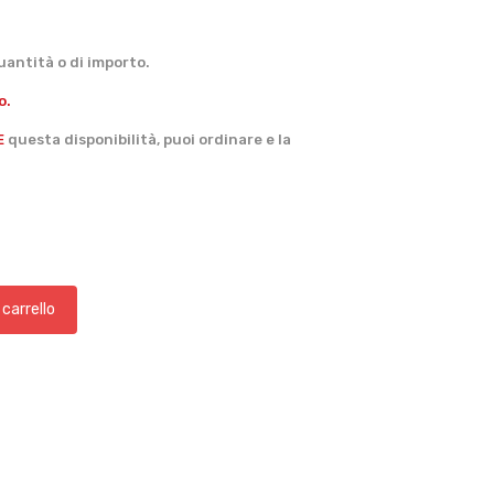
antità o di importo.
o.
E
questa disponibilità, puoi ordinare e la
 carrello