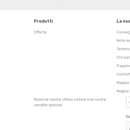
Prodotti
La no
Offerte
Conse
Note le
Termini
Chi si
Pagame
Contat
Mappa d
Negozi
Ricevi le nostre ultime notizie e le nostre
vendite speciali
Co