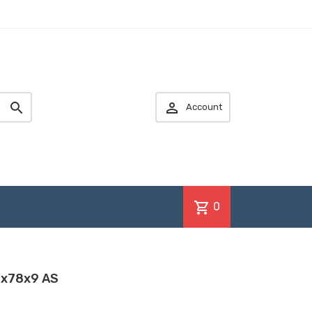


Account
shopping_cart
0
0x78x9 AS