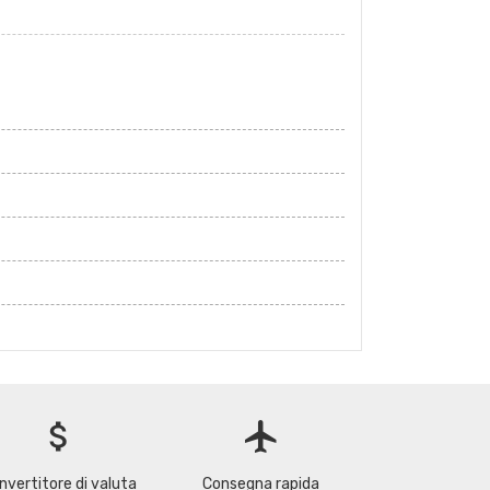
attach_money
flight
nvertitore di valuta
Consegna rapida