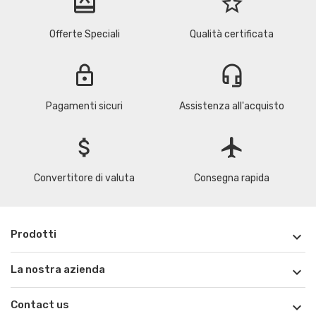
redeem
star_border
Offerte Speciali
Qualità certificata
lock
headset_mic
Pagamenti sicuri
Assistenza all'acquisto
attach_money
flight
Convertitore di valuta
Consegna rapida
Prodotti

La nostra azienda

Contact us
