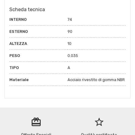
Scheda tecnica
INTERNO
74
ESTERNO
90
ALTEZZA
10
PESO
0.035
TIPO
A
Materiale
Acciaio rivestito di gomma NBR
redeem
star_border