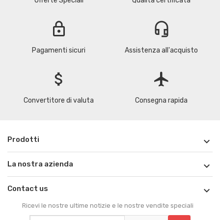
Offerte Speciali
Qualità certificata
lock
headset_mic
Pagamenti sicuri
Assistenza all'acquisto
attach_money
flight
Convertitore di valuta
Consegna rapida
Prodotti

La nostra azienda

Contact us

Ricevi le nostre ultime notizie e le nostre vendite speciali