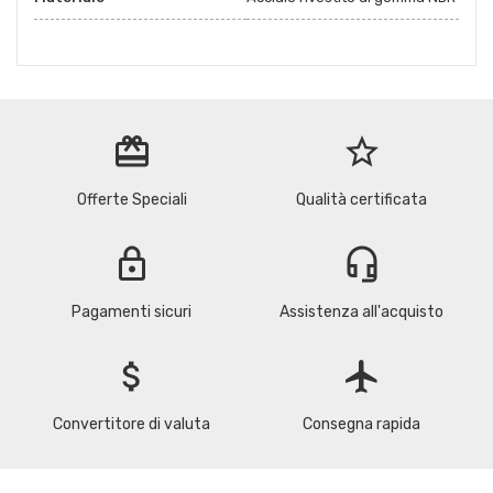
redeem
star_border
Offerte Speciali
Qualità certificata
lock
headset_mic
Pagamenti sicuri
Assistenza all'acquisto
attach_money
flight
Convertitore di valuta
Consegna rapida