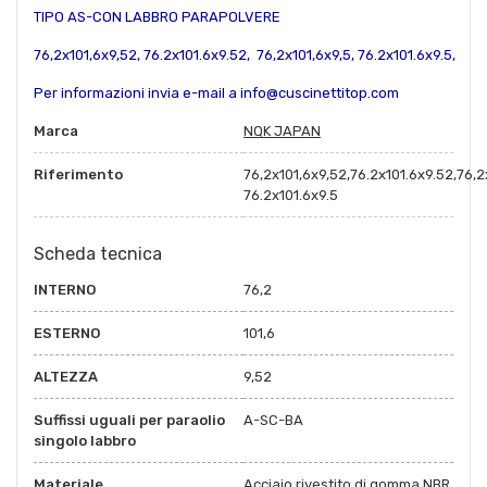
TIPO AS-CON LABBRO PARAPOLVERE
76,2x101,6x9,52, 76.2x101.6x9.52,
76,2x101,6x9,5,
76.2x101.6x9.5,
Per informazioni invia e-mail a info@cuscinettitop.com
Marca
NQK JAPAN
Riferimento
76,2x101,6x9,52,76.2x101.6x9.52,76,2
76.2x101.6x9.5
Scheda tecnica
INTERNO
76,2
ESTERNO
101,6
ALTEZZA
9,52
Suffissi uguali per paraolio
A-SC-BA
singolo labbro
Materiale
Acciaio rivestito di gomma NBR