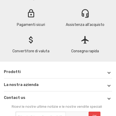
lock
headset_mic
Pagamenti sicuri
Assistenza all'acquisto
attach_money
flight
Convertitore di valuta
Consegna rapida
Prodotti

La nostra azienda

Contact us

Ricevi le nostre ultime notizie e le nostre vendite speciali