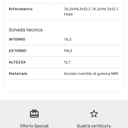
Riferimento
76,2x114,3x12,7, 76.2x114.3x12.7,
F949
Scheda tecnica
INTERNO
76,2
ESTERNO
114,3
ALTEZZA
12,7
Materiale
Acciaio rivestito di gomma NBR
redeem
star_border
Offerte Speciali
Qualità certificata