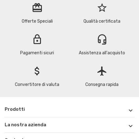
redeem
star_border
Offerte Speciali
Qualità certificata
lock
headset_mic
Pagamenti sicuri
Assistenza all'acquisto
attach_money
flight
Convertitore di valuta
Consegna rapida
Prodotti

La nostra azienda
