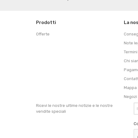
Prodotti
La no
Offerte
Conse
Note le
Termini
Chi si
Pagame
Contat
Mappa d
Negozi
Ricevi le nostre ultime notizie e le nostre
vendite speciali
Co