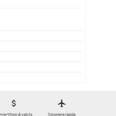
attach_money
flight
nvertitore di valuta
Consegna rapida