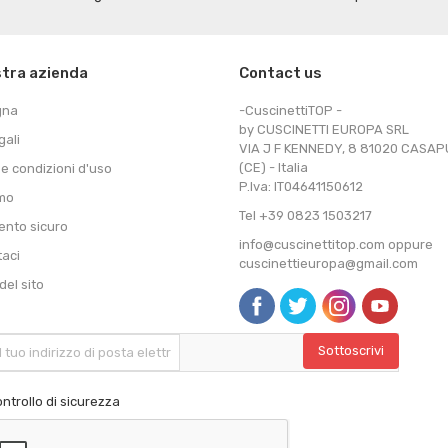
stra azienda
Contact us
gna
-CuscinettiTOP -
by CUSCINETTI EUROPA SRL
gali
VIA J F KENNEDY, 8 81020 CASA
(CE) - Italia
 e condizioni d'uso
P.Iva: IT04641150612
amo
Tel +39 0823 1503217
nto sicuro
info@cuscinettitop.com oppure
taci
cuscinettieuropa@gmail.com
el sito
ntrollo di sicurezza