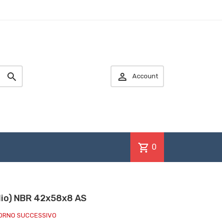


Account
shopping_cart
0
olio) NBR 42x58x8 AS
IORNO SUCCESSIVO