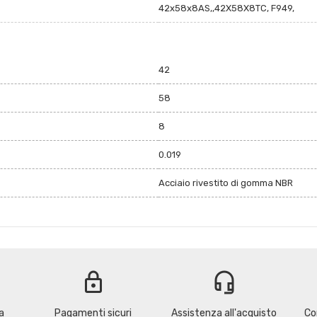
42x58x8AS,,42X58X8TC, F949,
42
58
8
0.019
Acciaio rivestito di gomma NBR
lock
headset_mic
a
Pagamenti sicuri
Assistenza all'acquisto
Co