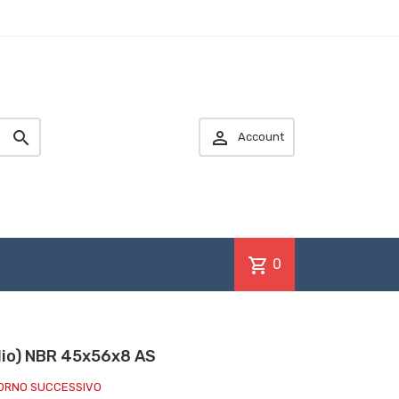


Account
shopping_cart
0
olio) NBR 45x56x8 AS
IORNO SUCCESSIVO