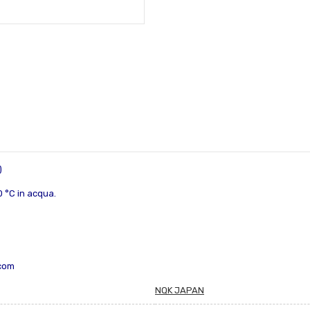
)
0 °C in acqua.
.com
NQK JAPAN