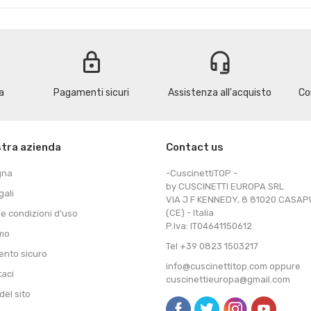
lock
headset_mic
a
Pagamenti sicuri
Assistenza all'acquisto
Co
stra azienda
Contact us
gna
-CuscinettiTOP -
by CUSCINETTI EUROPA SRL
gali
VIA J F KENNEDY, 8 81020 CASA
(CE) - Italia
 e condizioni d'uso
P.Iva: IT04641150612
amo
Tel +39 0823 1503217
nto sicuro
info@cuscinettitop.com oppure
taci
cuscinettieuropa@gmail.com
el sito