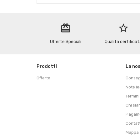
redeem
star_border
Offerte Speciali
Qualità certificat
Prodotti
La no
Offerte
Conse
Note le
Termini
Chi si
Pagame
Contat
Mappa d