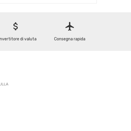
attach_money
flight
nvertitore di valuta
Consegna rapida
PULLA