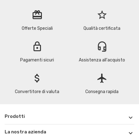
redeem
star_border
Offerte Speciali
Qualità certificata
lock
headset_mic
Pagamenti sicuri
Assistenza all'acquisto
attach_money
flight
Convertitore di valuta
Consegna rapida
Prodotti

La nostra azienda
