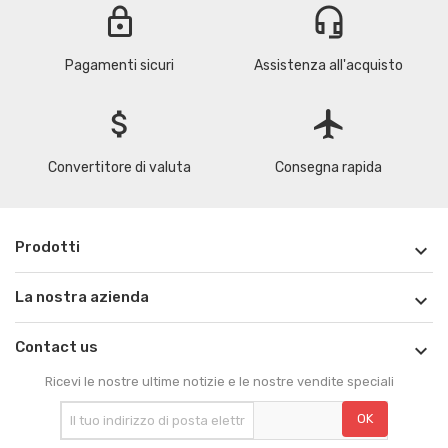
lock
headset_mic
Pagamenti sicuri
Assistenza all'acquisto
attach_money
flight
Convertitore di valuta
Consegna rapida
Prodotti

La nostra azienda

Contact us

Ricevi le nostre ultime notizie e le nostre vendite speciali