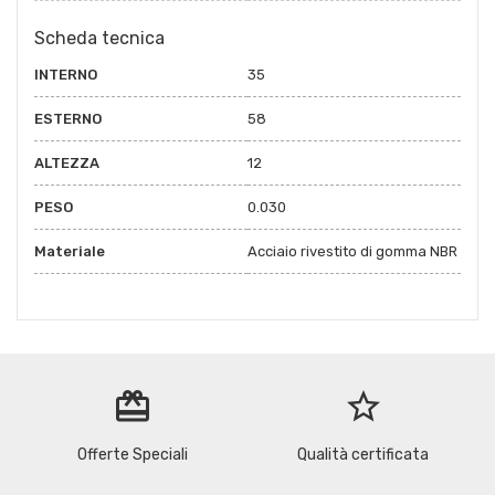
Scheda tecnica
INTERNO
35
ESTERNO
58
ALTEZZA
12
PESO
0.030
Materiale
Acciaio rivestito di gomma NBR
redeem
star_border
Offerte Speciali
Qualità certificata