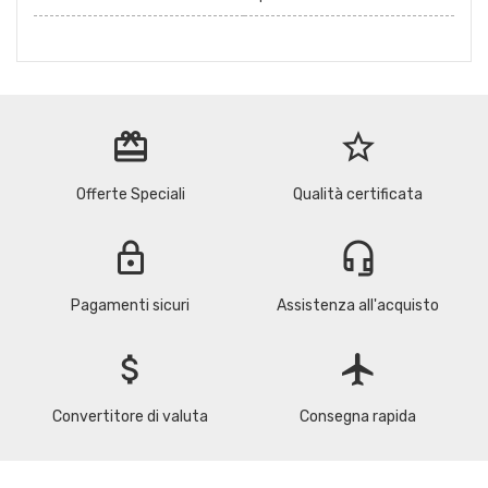
redeem
star_border
Offerte Speciali
Qualità certificata
lock
headset_mic
Pagamenti sicuri
Assistenza all'acquisto
attach_money
flight
Convertitore di valuta
Consegna rapida