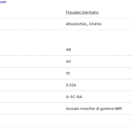
.com
Freuden Germany
48x60x10A,, G949A
48
60
10
0.026
A-SC-BA
Acciaio rivestito di gomma NBR