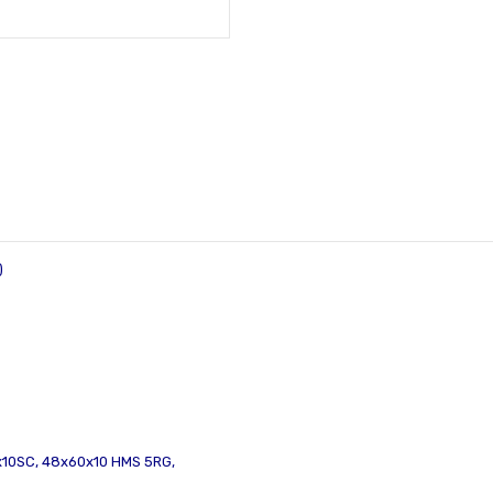
)
10SC, 48x60x10 HMS 5RG,