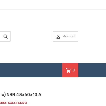


Account
shopping_cart
0
olio) NBR 48x60x10 A
IORNO SUCCESSIVO