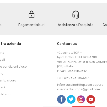
lock
headset_mic
a
Pagamenti sicuri
Assistenza all'acquisto
Co
stra azienda
Contact us
gna
-CuscinettiTOP -
by CUSCINETTI EUROPA SRL
gali
VIA J F KENNEDY, 8 81020 CASA
(CE) - Italia
 e condizioni d'uso
P.Iva: IT04641150612
amo
Tel +39 0823 1503217
nto sicuro
info@cuscinettitop.com oppure
taci
cuscinettieuropa@gmail.com
el sito