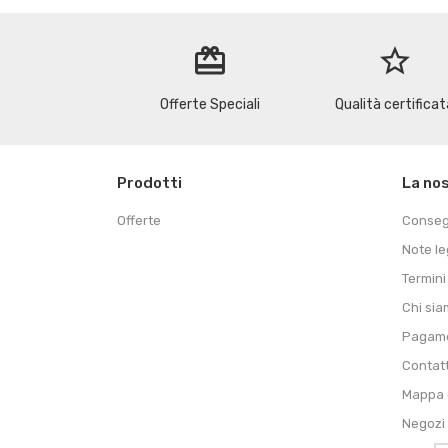
redeem
star_border
Offerte Speciali
Qualità certificat
Prodotti
La no
Offerte
Conse
Note le
Termini
Chi si
Pagame
Contat
Mappa d
Negozi