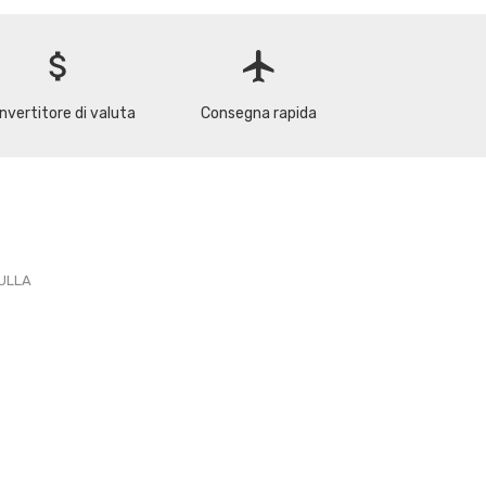
attach_money
flight
nvertitore di valuta
Consegna rapida
PULLA