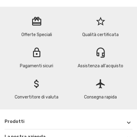
redeem
star_border
Offerte Speciali
Qualità certificata
lock
headset_mic
Pagamenti sicuri
Assistenza all'acquisto
attach_money
flight
Convertitore di valuta
Consegna rapida
Prodotti

La nostra azienda