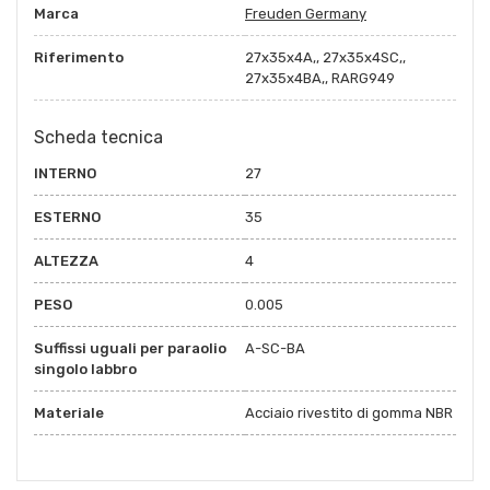
Marca
Freuden Germany
Riferimento
27x35x4A,, 27x35x4SC,,
27x35x4BA,, RARG949
Scheda tecnica
INTERNO
27
ESTERNO
35
ALTEZZA
4
PESO
0.005
Suffissi uguali per paraolio
A-SC-BA
singolo labbro
Materiale
Acciaio rivestito di gomma NBR