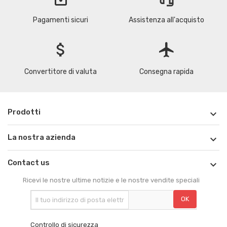
Pagamenti sicuri
Assistenza all'acquisto
attach_money
flight
Convertitore di valuta
Consegna rapida
Prodotti

La nostra azienda

Contact us

Ricevi le nostre ultime notizie e le nostre vendite speciali
Controllo di sicurezza