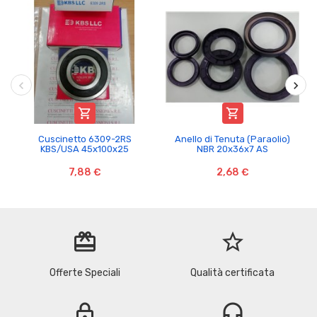


Cuscinetto 6309-2RS
Anello di Tenuta (Paraolio)
KBS/USA 45x100x25
NBR 20x36x7 AS
7,88 €
2,68 €
redeem
star_border
Offerte Speciali
Qualità certificata
lock
headset_mic