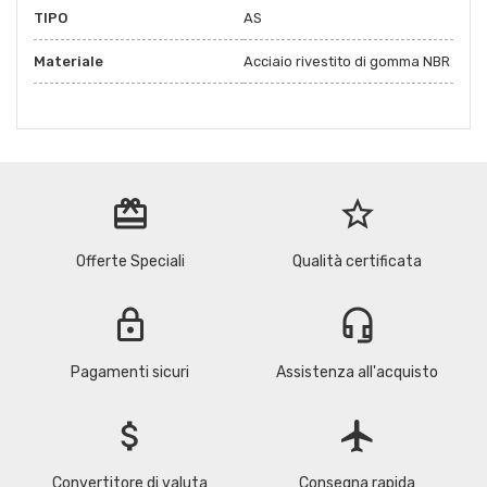
TIPO
AS
Materiale
Acciaio rivestito di gomma NBR
redeem
star_border
Offerte Speciali
Qualità certificata
lock
headset_mic
Pagamenti sicuri
Assistenza all'acquisto
attach_money
flight
Convertitore di valuta
Consegna rapida