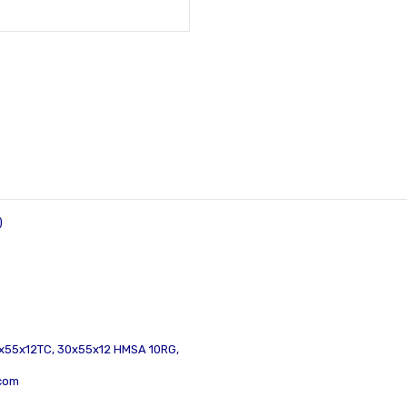
)
x55x12TC,
30x55x12 HMSA 10RG,
.com