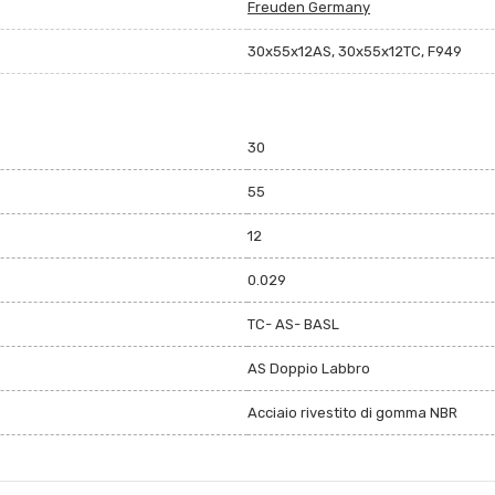
Freuden Germany
30x55x12AS, 30x55x12TC, F949
30
55
12
0.029
TC- AS- BASL
AS Doppio Labbro
Acciaio rivestito di gomma NBR