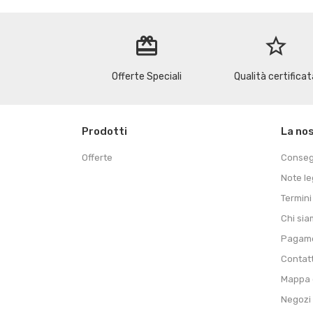
redeem
star_border
Offerte Speciali
Qualità certificat
Prodotti
La no
Offerte
Conse
Note le
Termini
Chi si
Pagame
Contat
Mappa d
Negozi