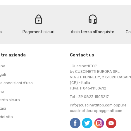
lock
headset_mic
a
Pagamenti sicuri
Assistenza all'acquisto
Co
stra azienda
Contact us
gna
-CuscinettiTOP -
by CUSCINETTI EUROPA SRL
gali
VIA J F KENNEDY, 8 81020 CASA
(CE) - Italia
 e condizioni d'uso
P.Iva: IT04641150612
amo
Tel +39 0823 1503217
nto sicuro
info@cuscinettitop.com oppure
taci
cuscinettieuropa@gmail.com
el sito