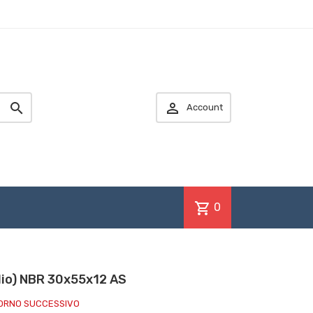


Account
shopping_cart
0
lio) NBR 30x55x12 AS
IORNO SUCCESSIVO