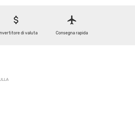
attach_money
flight
nvertitore di valuta
Consegna rapida
PULLA