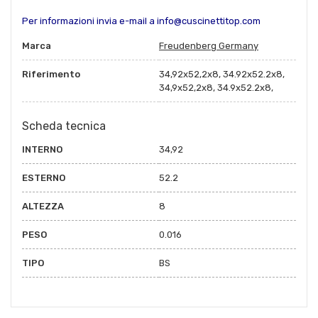
Per informazioni invia e-mail a info@cuscinettitop.com
Marca
Freudenberg Germany
Riferimento
34,92x52,2x8, 34.92x52.2x8,
34,9x52,2x8, 34.9x52.2x8,
Scheda tecnica
INTERNO
34,92
ESTERNO
52.2
ALTEZZA
8
PESO
0.016
TIPO
BS