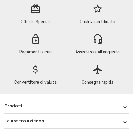
redeem
star_border
Offerte Speciali
Qualità certificata
lock
headset_mic
Pagamenti sicuri
Assistenza all'acquisto
attach_money
flight
Convertitore di valuta
Consegna rapida
Prodotti

La nostra azienda
