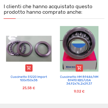
I clienti che hanno acquistato questo
prodotto hanno comprato anche:


Cuscinetto 51220 Import
Cuscinetto HM 89446/HM
100x150x38
89410 KBS/USA
34,92x76,2x29,37
25,58 €
9,02 €