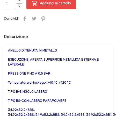

Aggiungi al carrello
Condividi
Descrizione
ANELLO DI TENUTA IN METALLO
ESECUZIONE: APERTA SUPERFICIE METALLICA ESTERNA E
LATERALE
PRESSIONE FINO A 0.5 BAR
Temperatura di impiego: -40 °C +120 °C
TIPO B-SINGOLO LABBRO
TIPO BS-CON LABBRO PARAPOLVERE
34,92x52,2x8BS,
34.92x52.2x8BS,
34,9x5
2,2
x
8
BS,
34.9x
52.2
x8BS,
34,92x52,2x8B1,
3