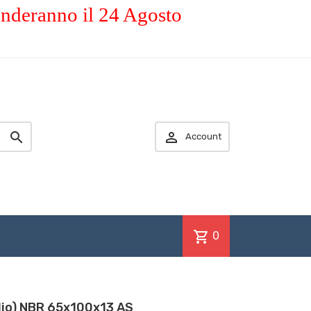
enderanno il 24 Agosto


Account
shopping_cart
0
olio) NBR 65x100x13 AS