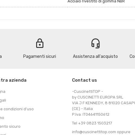
Acciaio rivestito di gomma NBR
lock
headset_mic
a
Pagamenti sicuri
Assistenza all'acquisto
Co
stra azienda
Contact us
gna
-CuscinettiTOP -
by CUSCINETTI EUROPA SRL
gali
VIA J F KENNEDY, 8 81020 CASA
(CE) - Italia
 e condizioni d'uso
P.Iva: IT04641150612
amo
Tel +39 0823 1503217
nto sicuro
info@cuscinettitop.com oppure