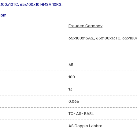
100x10TC, 65x100x10 HMSA 10RG,
.com
Freuden Germany
65x100x13AS,, 65x100x13TC, 65x100
65
100
13
0.066
TC- AS- BASL
AS Doppio Labbro