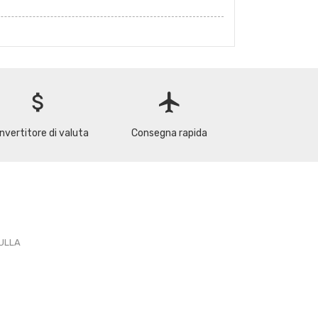
attach_money
flight
nvertitore di valuta
Consegna rapida
PULLA