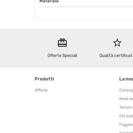
Materiale
redeem
star_border
Offerte Speciali
Qualità certificat
Prodotti
La no
Offerte
Conse
Note le
Termini
Chi si
Pagame