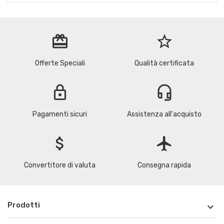
redeem
star_border
Offerte Speciali
Qualità certificata
lock
headset_mic
Pagamenti sicuri
Assistenza all'acquisto
attach_money
flight
Convertitore di valuta
Consegna rapida
Prodotti
