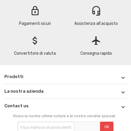
lock
headset_mic
Pagamenti sicuri
Assistenza all'acquisto
attach_money
flight
Convertitore di valuta
Consegna rapida
Prodotti

La nostra azienda

Contact us

Ricevi le nostre ultime notizie e le nostre vendite speciali