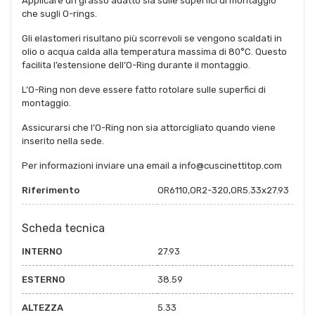
Applicare un grasso adatto sia sulle superfici di montaggio
che sugli O-rings.
Gli elastomeri risultano più scorrevoli se vengono scaldati in
olio o acqua calda alla temperatura massima di 80°C. Questo
facilita l’estensione dell’O-Ring durante il montaggio.
L’O-Ring non deve essere fatto rotolare sulle superfici di
montaggio.
Assicurarsi che l’O-Ring non sia attorcigliato quando viene
inserito nella sede.
Per informazioni inviare una email a info@cuscinettitop.com
Riferimento
OR6110,OR2-320,OR5.33x27.93
Scheda tecnica
INTERNO
27.93
ESTERNO
38.59
ALTEZZA
5.33