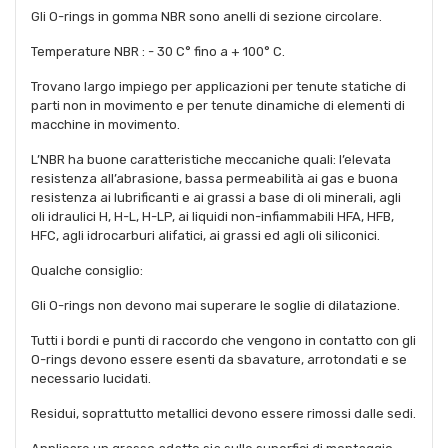
Gli O-rings in gomma NBR sono anelli di sezione circolare.
Temperature NBR : - 30 C° fino a + 100° C.
Trovano largo impiego per applicazioni per tenute statiche di
parti non in movimento e per tenute dinamiche di elementi di
macchine in movimento.
L’NBR ha buone caratteristiche meccaniche quali: l’elevata
resistenza all’abrasione, bassa permeabilità ai gas e buona
resistenza ai lubrificanti e ai grassi a base di oli minerali, agli
oli idraulici H, H-L, H-LP, ai liquidi non-infiammabili HFA, HFB,
HFC, agli idrocarburi alifatici, ai grassi ed agli oli siliconici.
Qualche consiglio:
Gli O-rings non devono mai superare le soglie di dilatazione.
Tutti i bordi e punti di raccordo che vengono in contatto con gli
O-rings devono essere esenti da sbavature, arrotondati e se
necessario lucidati.
Residui, soprattutto metallici devono essere rimossi dalle sedi.