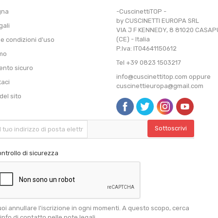
gna
-CuscinettiTOP -
by CUSCINETTI EUROPA SRL
gali
VIA J F KENNEDY, 8 81020 CASA
(CE) - Italia
 e condizioni d'uso
P.Iva: IT04641150612
amo
Tel +39 0823 1503217
nto sicuro
info@cuscinettitop.com oppure
taci
cuscinettieuropa@gmail.com
el sito
ntrollo di sicurezza
oi annullare l'iscrizione in ogni momenti. A questo scopo, cerca
 info di contatto nelle note legali.