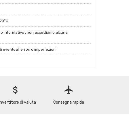
120°C
po informativo , non accettiamo alcuna
i eventuali errori o imperfezioni
attach_money
flight
nvertitore di valuta
Consegna rapida