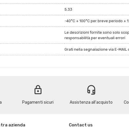
5.33
-40°C + 100°C per breve periodo + 
Le descrizioni fornite sono solo sco
responsabilità per eventuali errori
Grati nella segnalazione via E-MAIL d
lock
headset_mic
a
Pagamenti sicuri
Assistenza all'acquisto
Co
stra azienda
Contact us