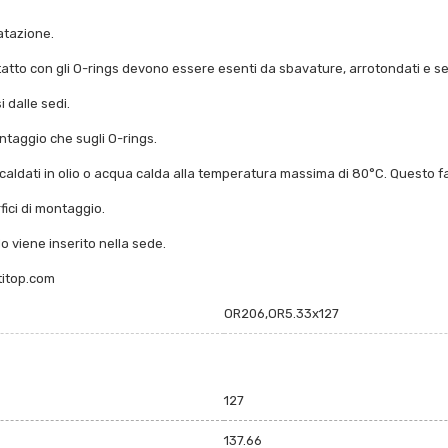
atazione.
ntatto con gli O-rings devono essere esenti da sbavature, arrotondati e se
 dalle sedi.
ntaggio che sugli O-rings.
caldati in olio o acqua calda alla temperatura massima di 80°C. Questo fa
fici di montaggio.
o viene inserito nella sede.
titop.com
OR206,OR5.33x127
127
137.66