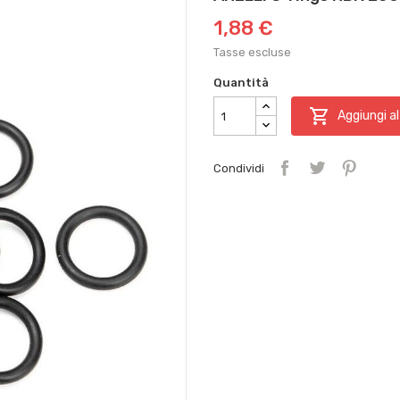
1,88 €
Tasse escluse
Quantità

Aggiungi al
Condividi