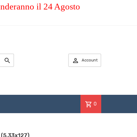
enderanno il 24 Agosto


Account
shopping_cart
0
 (5.33x127)