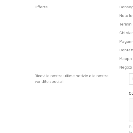
Offerte
Conse
Note le
Termini
Chi si
Pagame
Contat
Mappa d
Negozi
Ricevi le nostre ultime notizie e le nostre
vendite speciali
Co
Pu
le