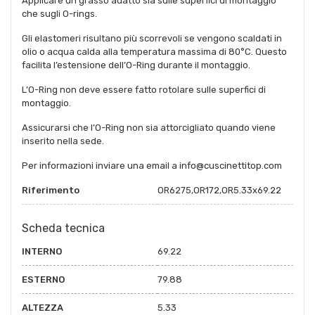
Applicare un grasso adatto sia sulle superfici di montaggio
che sugli O-rings.
Gli elastomeri risultano più scorrevoli se vengono scaldati in
olio o acqua calda alla temperatura massima di 80°C. Questo
facilita l’estensione dell’O-Ring durante il montaggio.
L’O-Ring non deve essere fatto rotolare sulle superfici di
montaggio.
Assicurarsi che l’O-Ring non sia attorcigliato quando viene
inserito nella sede.
Per informazioni inviare una email a info@cuscinettitop.com
Riferimento
OR6275,OR172,OR5.33x69.22
Scheda tecnica
INTERNO
69.22
ESTERNO
79.88
ALTEZZA
5.33