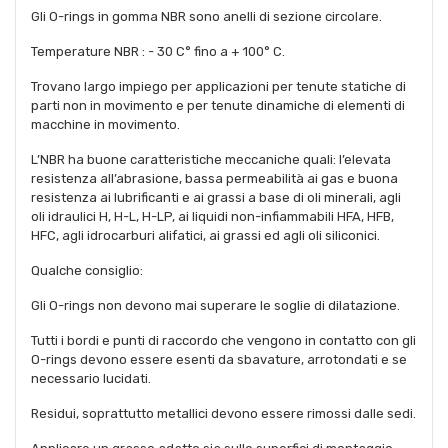
Gli O-rings in gomma NBR sono anelli di sezione circolare.
Temperature NBR : - 30 C° fino a + 100° C.
Trovano largo impiego per applicazioni per tenute statiche di
parti non in movimento e per tenute dinamiche di elementi di
macchine in movimento.
L’NBR ha buone caratteristiche meccaniche quali: l’elevata
resistenza all’abrasione, bassa permeabilità ai gas e buona
resistenza ai lubrificanti e ai grassi a base di oli minerali, agli
oli idraulici H, H-L, H-LP, ai liquidi non-infiammabili HFA, HFB,
HFC, agli idrocarburi alifatici, ai grassi ed agli oli siliconici.
Qualche consiglio:
Gli O-rings non devono mai superare le soglie di dilatazione.
Tutti i bordi e punti di raccordo che vengono in contatto con gli
O-rings devono essere esenti da sbavature, arrotondati e se
necessario lucidati.
Residui, soprattutto metallici devono essere rimossi dalle sedi.