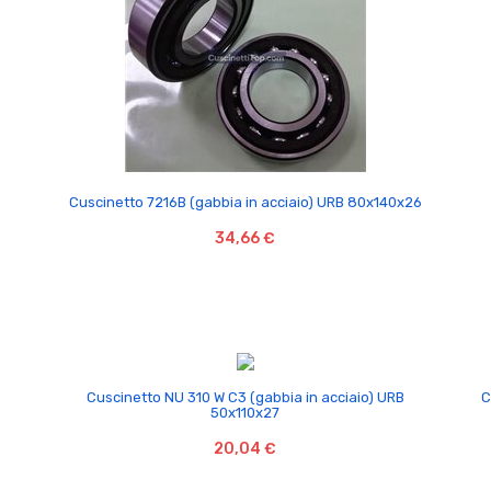

Cuscinetto 7216B (gabbia in acciaio) URB 80x140x26
34,66 €

Cuscinetto NU 310 W C3 (gabbia in acciaio) URB
C
50x110x27
20,04 €