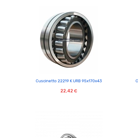

Cuscinetto 22219 K URB 95x170x43
C
22,42 €