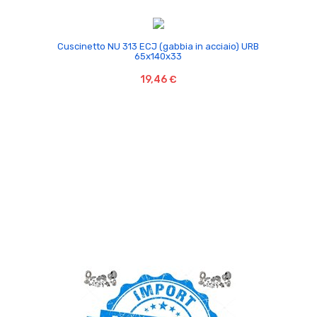

Cuscinetto NU 313 ECJ (gabbia in acciaio) URB
65x140x33
19,46 €