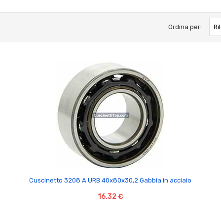
Ordina per:
Ri

Cuscinetto 3208 A URB 40x80x30,2 Gabbia in acciaio
16,32 €