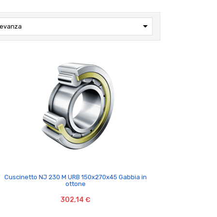

levanza

Cuscinetto NJ 230 M URB 150x270x45 Gabbia in
ottone
302,14 €