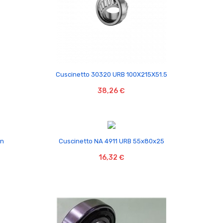

Cuscinetto 30320 URB 100X215X51.5
38,26 €

in
Cuscinetto NA 4911 URB 55x80x25
16,32 €