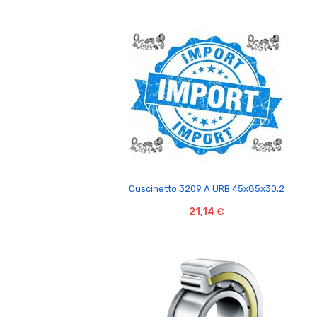

Cuscinetto 3209 A URB 45x85x30,2
21,14 €