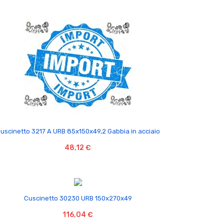

uscinetto 3217 A URB 85x150x49,2 Gabbia in acciaio
48,12 €

Cuscinetto 30230 URB 150x270x49
116,04 €