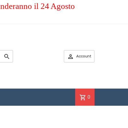
enderanno il 24 Agosto


Account
shopping_cart
0