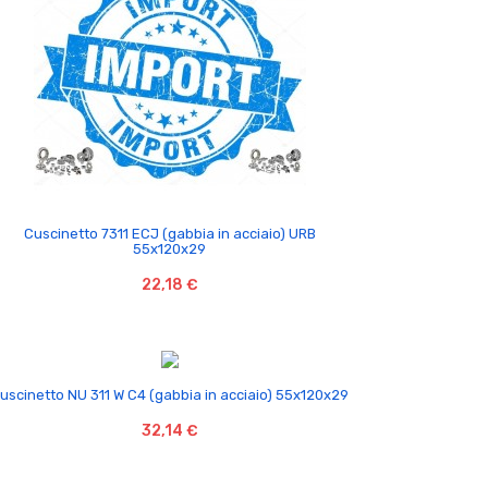

Cuscinetto 7311 ECJ (gabbia in acciaio) URB
55x120x29
22,18 €

uscinetto NU 311 W C4 (gabbia in acciaio) 55x120x29
32,14 €