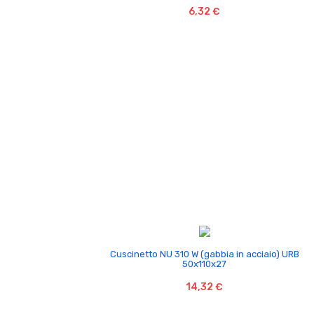
6,32 €

Cuscinetto NU 310 W (gabbia in acciaio) URB
50x110x27
14,32 €